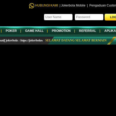
HUBUNGI KAMI
|
Jokerbola Mobile
|
Pengaduan Custo
POKER
GAME HALL
PROMOTION
REFERRAL
APLIKA
ernatif jokerbola : https://jokerbolaworldcup.com | https://www.jokerbolagame.com | Wh
SELAMAT DATANG SELAMAT BERMAIN